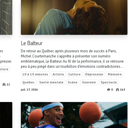
Le Batteur
es
De retour au Québec après plusieurs mois de succès à Paris,
s
Michel Courtemanche s’apprête à présenter son numéro
épreuve.
emblématique, Le Batteur. Au fil de la performance, il se retrouve
peu à peu piégé dans un tourbillon d’émotions contradictoires...
pture
10 à 19 minutes
Artiste
Culture
Dépression
Mémoire
Québec
Santé mentale
Scène
Souvenir
Spectacle
12
juil. 17, 2026
0
163